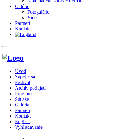
Matematická súťaž Attomat
Galérie
Fotogalérie
Videá
Partneri
Kontakt
Toggle
navigation
Úvod
Zapojte sa
Festival
Archív podujatí
Program
Súťaže
Galéria
Partneri
Kontakt
English
Vyhľadávanie