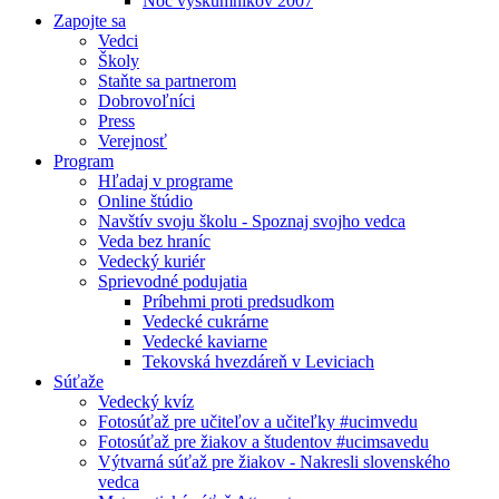
Noc výskumníkov 2007
Zapojte sa
Vedci
Školy
Staňte sa partnerom
Dobrovoľníci
Press
Verejnosť
Program
Hľadaj v programe
Online štúdio
Navštív svoju školu - Spoznaj svojho vedca
Veda bez hraníc
Vedecký kuriér
Sprievodné podujatia
Príbehmi proti predsudkom
Vedecké cukrárne
Vedecké kaviarne
Tekovská hvezdáreň v Leviciach
Súťaže
Vedecký kvíz
Fotosúťaž pre učiteľov a učiteľky #ucimvedu
Fotosúťaž pre žiakov a študentov #ucimsavedu
Výtvarná súťaž pre žiakov - Nakresli slovenského
vedca